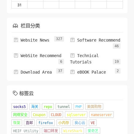
31
栏目分类

327


Website News
Software Recommend
46


WebSite Recommend
Technical
6
Tutorials
19
37
2


Download Area
eBOOK Palace
标签云

socks5
海关
repo
tunnel
PHP
美国购物
网络安全
Coupon
CLOUD
sqlserver
nameserver
恢复
直邮
firefox
小内存
良心云
VE
HEIF Utility
端口转发
WireShark
爱奇艺