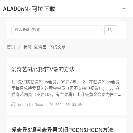
ALADOWN-阿拉下载

首页
/
标签 爱奇艺 下的文章
爱奇艺6折订购TV端的方法
1、先订购联通Plus会员，99元/年； 2、在联通Plus会员
里每月兑换爱奇艺的黄金会员（但不支持电视端）； 3、在
爱奇艺网页（不要IOS，有苹果税）上升级黄金会员为白金
会员，6.2元/月； 这样算下来99+6.2*12=173.4元，是原


Website News
2024-05-03 AM
价298的58折。 有兴趣的小伙伴可以折腾一下。
爱奇异&银河奇异果关闭PCDN&HCDN方法