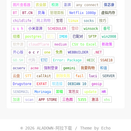
图片查看器
农业部
检测
澎湃
any connect
葆苾康
BT
BT.CN
贝海
管理面板
Netflix 1080p
虚拟内存
childlife
网上购物
宝塔
linux
socks
技巧
s s h
小米澎湃
SCHEDULER
雪印
winsock
番号
组播
postgres
婴儿
IMDB
已配对
SFTP
win2008
软件源
cloudflare
medium
CSV to Excel
新政策
开心版
o c r
one
免费
WEBBUILDER
.NET
GO.SH
代购
钉钉
Error: Package
HEIC
SSAE18
ocserv
acme
强制登录
gemini
我要购物
和谐
云盘
STT
callkit
删除失败
fail
luci
SERVER
Drugstore
EXFAT
软连接
DEBIAN 10
geoip
SENDMAIL
Morinaga
卸载
篱笆女
update
HR
加速
scan
APP STORE
三色图
5355
激活
xhs
© 2026
ALADOWN-阿拉下载
/
Theme by
Echo