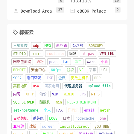
6
Tutorials
19
37
2


Download Area
eBOOK Palace
标签云

三聚氰胺
xdp
MPG
新丝路
公众号
ROBCOPY
STUDIO
redis
rustscan
编码
alipay
VEN_LHK
网络包测试
奶粉
pcap
tar
第二
warn
小新
REMOTE
安全中心
60fps
谷歌
VE
字幕
URL
SOC2
端口转发
IKE
企微
更改主机名
RDP
高德地图
DSW
国家电网
代理服务器
upload file
内网
XFTP
油价
VIM
WIN10
JPG
NTFS
SQL SERVER
酸酸乳
min
RES-Q OINTMENT
set-hostname
个人
FAX
洋码头
email
netsh
自动关机
葆苾康
LOGS
日本
nodecache
one
亚马逊
改版
screen
install.direct
yOUTUBE