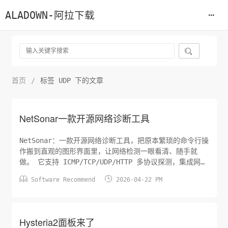
ALADOWN-阿拉下载

首页
/
标签 UDP 下的文章
NetSonar一款开源网络诊断工具
NetSonar：一款开源网络诊断工具，把原本繁琐的命令行操
作搬到直观的图形界面里，让网络检测一眼看清、随手就
做。 它支持 ICMP/TCP/UDP/HTTP 多协议探测，集成网络
接口管理、本地设备发现，并用实时延迟曲线把波动和异常


Software Recommend
2026-04-22 PM
直接呈现出来。 GitHub：
http://github.com/sn4k3/NetSonar 主要功能： -
ICMP/TCP/UDP/HT...
Hysteria2面板来了