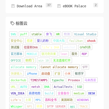
37
2


Download Area
eBOOK Palace
标签云

SVG
puff
stable
奈飞
HR
检测
Visual Studio
安全中心
搭建
婴儿奶粉
中国大陆
fail2ban
ohook
测试版
纽曼斯DHA
life's DHA
webchat
GFW列表
官方脚本
MOBILE
银河奇异果
lean
服务
RDP
OFFICE
艳照门
win 10
无法直接打开
allocate memory
Cannot allocate memory
STT
快捷输入
iPhone
启动盘
扩容
小米
敏感字
dockerhub
TIMESTAMPS
typecho
Proxmox
马来西亚
URL
AUTO
netsh
DHA
ActualTests
SSD
VEN_IDEA
高德地图
build
全量备份
medium
DESK
Life's
土匪
MPG
百科全书
美国邮政
WINDOWS
Whisper
NPS
转换
SFTP SERVER
api
TRACE