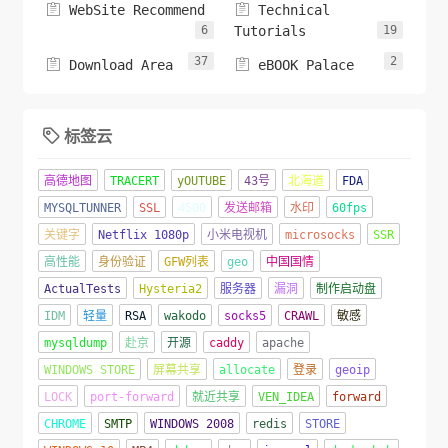


WebSite Recommend
Technical
6
Tutorials
19
37
2


Download Area
eBOOK Palace
标签云

高德地图
TRACERT
yOUTUBE
43号
北海道
FDA
MYSQLTUNNER
SSL
4500
发送邮箱
水印
60fps
关键字
Netflix 1080p
小米电视机
microsocks
SSR
高性能
身份验证
GFW列表
geo
中国国情
ActualTests
Hysteria2
服务器
漏洞
制作启动盘
IDM
轻量
RSA
wakodo
socks5
CRAWL
敏感
mysqldump
赴京
开源
caddy
apache
WINDOWS STORE
屏幕共享
allocate
登录
geoip
LOCK
port-forward
就近共享
VEN_IDEA
forward
CHROME
SMTP
WINDOWS 2008
redis
STORE