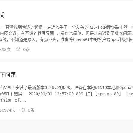
端)
一直没找到合适的设备。最近入手了一个友善的R1S-H5的迷你路由器，
的内网穿透，有不错的管理界面 ，操作也简单，但是之前遇到了版本问题
线，不知道是原因，有点不爽，准备将OpenWRT中的客户端npc升级到0.

393次
0条
0下问题
VPS上安装了最新版本0.26.0的NPS，准备在本地WIN10本地和OpenW
： 2020/01/31 13:57:00.809 [I] [npc.go:89] the
ersion of...

50974次
0条