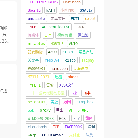
TCP TIMESTAMPS
Morinaga
Ubuntu
NAT4
小新PRO
SSAE17
unstable
文本文件
EDIT
excel
IMDB
Authenticator
LOCK
功能
，只
流媒体
日本
视频剪辑
鳕鱼油
26
nftables
MOBILE
AUTO
我要购物
4800
BT.CN
紧急启动
关键字
resolve
cisco
alipay
PASSWORD
name.com
贝海速盟
M7111-1331
迅雷
ohook
TYPE 1
售价
XLSX文件
RT进
二十二碳六烯酸软胶囊
小米
飞书
selenium
美版
万网
sing-box
SSD
proxy
甲虫
APP STORE
WINDOWS 2008
GOST
FLV
舜网
cloudpods
TCP
FACEBOOK
漏洞
warp
CDPUserSvc
支付宝
浩美