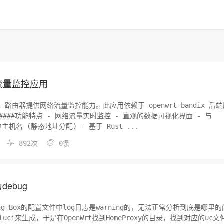
网络流量监控应用
nWrt 路由器提供网络流量监控能力。此应用依赖于 openwrt-bandix 后
 中主机名 (静态地址分配) - 基于 Rust ...


M
892次
0条
debug
ng-Box的配置文件中log日志是warning的，无法正常分析到底是哪里的
uci来生成，于是在OpenWrt找到HomeProxy的目录，找到对应的uc文