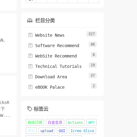
栏目分类

327

Website News
AN、
46

Software Recommend
6

WebSite Recommend
19

Technical Tutorials
37

Download Area
2

eBOOK Palace
ksR
标签云
一下

...
自动订阅
白金会员
Actions
WRT
明治
upload
GUI
Icreo Glico