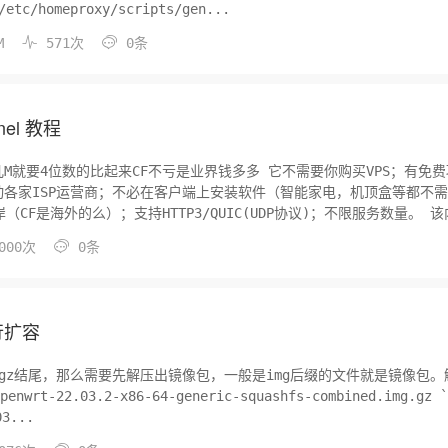
i /etc/homeproxy/scripts/gen...


PM
571次
0条
nel 教程
来CF不亏是业界钱多多 它不需要你购买VPS；有免费项且
各家ISP运营商；不必在客户端上安装软件（智能家电，机顶盒等都不
是海外的么）；支持HTTP3/QUIC(UDP协议)；不限服务数量。 该内网

000次
0条
行扩容
gz结尾，那么需要先解压出镜像包，一般是img后缀的文件就是镜像包。
3...