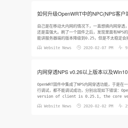
如何升级OpenWRT中的NPC(NPS客户
自己是在移动大内网的情况下，一直想搞内网穿透，
还是蛮强大。刷了一个固件之后，发现里面有NPS
能讲服务器端的版本降级到0.25，但是不太稳定会掉
版本，这样服务器端也能升级到最新...



Website News
2020-02-07 PM
9
内网穿透NPS v0.26以上版本以及Win1
OpenWRT固件中集成了NPS内网穿透功能，于是在一台
行调试，都不能调试成功，分别出现如下错误：OpenWRT下错误
version of client is 0.25.1, the core v



Website News
2020-02-02 PM
2