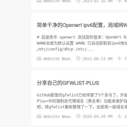



Website News
2023-01-16 AM
4
简单干净的Openwrt ipv6配置，局域
# 前提条件 openwrt 测试固件版本：OpenWrt R20.1
WAN6全部为默认设置 WAN6 已自动获取到ipv6地址, 无IPv6-PD也可 ## 备份 /etc/co
/etc/config/dhcp /etc/...



Website News
2021-06-13 AM
7
分享自己的GFWLIST-PLUS
GitHub那里的gfwlist已经停更了5个多月了，外
Plus+中的强制走代理域名（黑名单）功能来维护自己
吧，将gfwlist重新整理了一下，全部用一级域名



Website News
2020-04-20 PM
1