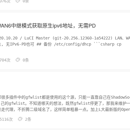

076次
0条
网WAN6中继模式获取原生ipv6地址，无需PD
0.20 / LuCI Master (git-20.256.12360-1a54222) LAN、W
nfig/dhcp ```csharp cp

704次
0条
部很多插件中的gfwlist都是使用的这个源，只能一直靠自己在ShadowSoc
的gfwlist。不知道哪天的想法，既然gfwlist停更了，那我来维护
来走代理，不折腾二级域名了，这样简单粗暴一点。加上L大最新版的OpenW

5116次
2条