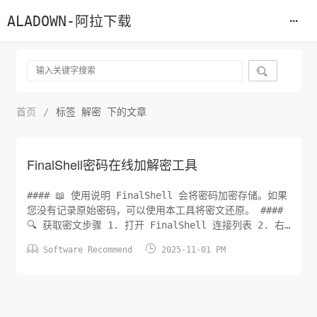
ALADOWN-阿拉下载

首页
/
标签 解密 下的文章
FinalShell密码在线加解密工具
#### 📖 使用说明 FinalShell 会将密码加密存储。如果
您没有记录原始密码，可以使用本工具将密文还原。 ####
🔍 获取密文步骤 1. 打开 FinalShell 连接列表 2. 右
键点击连接 → 导出 3. 打开导出的 JSON 文件 4. 找到


Software Recommend
2025-11-01 PM
"password" 字段 5. 复制密文值（不含引号） 示例密
文： xzkJp+BeSTSnPs+JKLS...