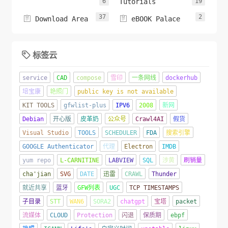
6
Tutorials
19
37
2


Download Area
eBOOK Palace
标签云

service
CAD
compose
雪印
一条网线
dockerhub
培宝康
艳照门
public key is not available
KIT TOOLS
gfwlist-plus
IPV6
2008
新网
Debian
开心版
皮革奶
公众号
Crawl4AI
假货
Visual Studio
TOOLS
SCHEDULER
FDA
搜索引擎
GOOGLE Authenticator
代理
Electron
IMDB
yum repo
L-CARNITINE
LABVIEW
SQL
涉黄
刷销量
cha'jian
SVG
DATE
迅雷
CRAWL
Thunder
就近共享
蓝牙
GFW列表
UGC
TCP TIMESTAMPS
子目录
STT
WAN6
SORA2
chatgpt
宝塔
packet
流媒体
CLOUD
Protection
闪退
保质期
ebpf