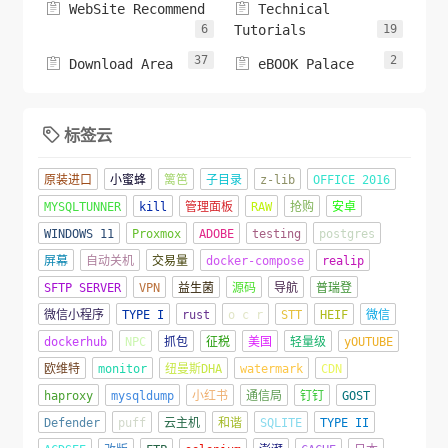


WebSite Recommend
Technical
6
Tutorials
19
37
2


Download Area
eBOOK Palace
标签云

原装进口
小蜜蜂
篱笆
子目录
z-lib
OFFICE 2016
MYSQLTUNNER
kill
管理面板
RAW
抢购
安卓
WINDOWS 11
Proxmox
ADOBE
testing
postgres
屏幕
自动关机
交易量
docker-compose
realip
SFTP SERVER
VPN
益生菌
源码
导航
普瑞登
微信小程序
TYPE I
rust
o c r
STT
HEIF
微信
dockerhub
NPC
抓包
征税
美国
轻量级
yOUTUBE
欧维特
monitor
纽曼斯DHA
watermark
CDN
haproxy
mysqldump
小红书
通信局
钉钉
GOST
Defender
puff
云主机
和谐
SQLITE
TYPE II