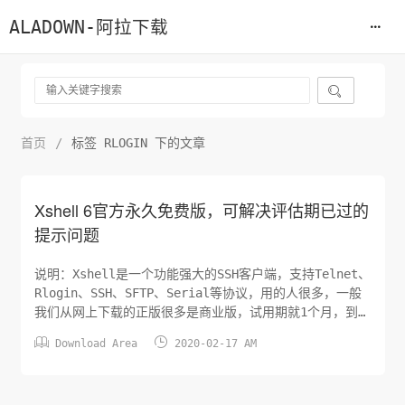
ALADOWN-阿拉下载

首页
/
标签 RLOGIN 下的文章
Xshell 6官方永久免费版，可解决评估期已过的
提示问题
说明：Xshell是一个功能强大的SSH客户端，支持Telnet、
Rlogin、SSH、SFTP、Serial等协议，用的人很多，一般
我们从网上下载的正版很多是商业版，试用期就1个月，到期
后会提示评估期已过，然后购买许可证才能用，这时候估计


Download Area
2020-02-17 AM
很多人会去找破解版，很多破解版很容易失效，还不安全。
不过还好的是，Xshell 6官方还提供了免费的教育版，功能
上和商业版是差不多的，足够我们使用了，这里...