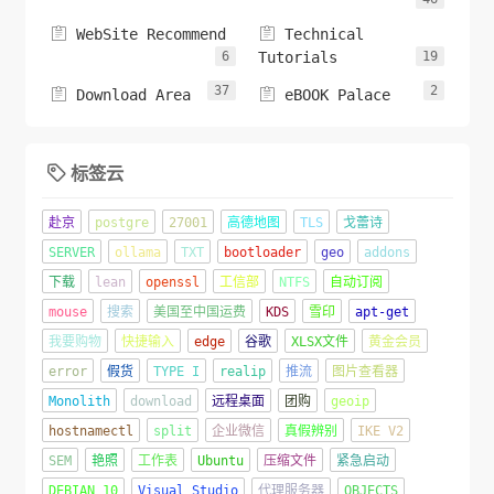


WebSite Recommend
Technical
6
Tutorials
19
37
2


Download Area
eBOOK Palace
标签云

赴京
postgre
27001
高德地图
TLS
戈蕾诗
SERVER
ollama
TXT
bootloader
geo
addons
下载
lean
openssl
工信部
NTFS
自动订阅
mouse
搜索
美国至中国运费
KDS
雪印
apt-get
我要购物
快捷输入
edge
谷歌
XLSX文件
黄金会员
error
假货
TYPE I
realip
推流
图片查看器
Monolith
download
远程桌面
团购
geoip
hostnamectl
split
企业微信
真假辨别
IKE V2
SEM
艳照
工作表
Ubuntu
压缩文件
紧急启动
DEBIAN 10
Visual Studio
代理服务器
OBJECTS