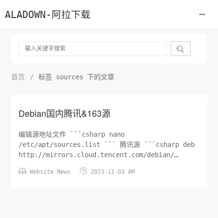
ALADOWN-阿拉下载

首页
/
标签 sources 下的文章
Debian国内腾讯&163源
编辑源地址文件 ```csharp nano
/etc/apt/sources.list ``` 腾讯源 ```csharp deb
http://mirrors.cloud.tencent.com/debian/
buster main non-free contrib deb


Website News
2023-11-03 AM
http://mirrors.cloud.tencent.com/debian-
securit...