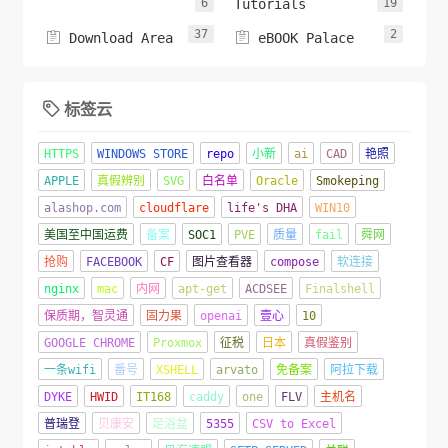
6
Tutorials
19
37
2


Download Area
eBOOK Palace
标签云

HTTPS
WINDOWS STORE
repo
小新
ai
CAD
艳照
APPLE
真假辨别
SVG
白名单
Oracle
Smokeping
alashop.com
cloudflare
life's DHA
WIN10
美国至中国运费
备案
SOC1
PVE
质量
fail
舜网
抢购
FACEBOOK
CF
图片查看器
compose
软连接
nginx
mac
内网
apt-get
ACDSEE
Finalshell
保质期，智灵通
固力果
openai
壹心
10
GOOGLE CHROME
Proxmox
征税
日本
真假鉴别
一条wifi
番号
XSHELL
arvato
免备案
阿拉下载
DYKE
HWID
IT168
caddy
one
FLV
主机名
普瑞登
贝康安
足浴盆
5355
CSV to Excel