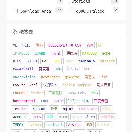
6
Tutorials
19
37
2


Download Area
eBOOK Palace
标签云

VE
HEIC
壹心
SQLSERVER TO CSV
yum
CF
IPTABLES
ICANN
主机名
通信局
MANGODB
acme
NTFS
GO.SH
GAP
URL
lean
debian 9
winsock
PowerShell
健安喜
JPG
SSAE17
SEO
Macrovision
NextTrace
geosite
篱笆女
PHP
CSV to Excel
快捷输入
docker-compose
马来西亚
CHROME
docker
三聚氰胺
Snow Baby
55S
hostnamectl
CURL
SMTP
life's DHA
百度云盘
testing
51.COM
敏感
nginx
TIMESTAMP
ping
acme.sh
REFS
恢复
warp
Icreo Glico
增量备份
TVBOX
python
centos 6
arvato
USB
mirror