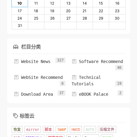
10
11
12
13
14
15
16
17
18
19
20
21
22
23
24
25
26
27
28
29
30
31
栏目分类

327


Website News
Software Recommend
46


WebSite Recommend
Technical
6
Tutorials
19
37
2


Download Area
eBOOK Palace
标签云

恢复
mirror
脚本
SWAP
HWID
AUTO
压缩文件