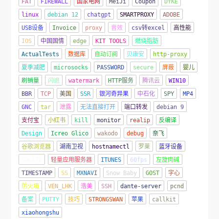
FAT
FIREWALL
国家电网
MeiJi
Coupon
DYKE
linux
debian 12
chatgpt
SMARTPROXY
ADOBE
USB设备
Invoice
proxy
音效
csv转excel
高性能
IOS
中国国情
edge
KIT TOOLS
燃烧脂肪
ActualTests
数据库
自动订阅
贝康安
http-proxy
夏季减肥
microsocks
PASSWORD
secure
屏蔽
婴儿
刷销量
闪退
watermark
HTTP服务
腾讯云
WIN10
BBR
TCP
美国
SSR
银河奇异果
中石化
SPY
MP4
GNC
tar
泄露
无法直接打开
端口转发
debian 9
支付宝
小红书
kill
monitor
realip
反编译
Design
Icreo Glico
wakodo
debug
奈飞
谷歌浏览器
湖南卫视
hostnamectl
罗莱
蓝牙设备
SQLITE
轻量应用服务器
ITUNES
60fps
左旋肉碱
TIMESTAMP
SS
MXNAVI
Snow Baby
GOST
字心
防火墙
VEN_LHK
浩美
SSH
dante-server
pcnd
备案
PUTTY
技巧
STRONGSWAN
苹果
callkit
xiaohongshu