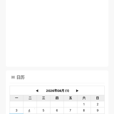
日历

◄
►
一
二
三
四
五
六
日
1
2
1
3
4
5
6
7
8
9