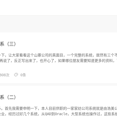
关系（三）
一下，让大家看看这个山寨公司的真面目，一个完整的系统，居然有三个
想再说了，反正写出来了，也开心了，如果哪位朋友需要知道更多的资料，

808次
0条
关系（二）
多。首先我需要申明一下，本人目前供职的一家家纺公司系统就是由浩美
，经历过好几个系统，从QAD到Oracle，大型系统也操作过，这些系