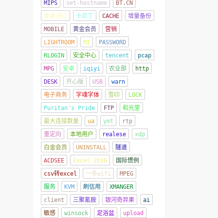
MIPS
set-hostname
BT.CN
原装进口
卡尼丁
CACHE
增量备份
MOBILE
黄金会员
营销
LIGHTROOM
MI
PASSWORD
RLOGIN
安全中心
tencent
pcap
MPG
安卓
iqiyi
农业部
http
DESK
开心版
USB
warn
电子商务
字魂字体
雪印
LOCK
Puritan's Pride
FTP
和光堂
最大连接数量
ua
ymt
rtp
重定向
本地用户
realese
xdp
白金会员
UNINSTALL
隧道
ACDSEE
Excel 2016
国际惯例
csv转excel
一条wifi
MPEG
服务
KVM
刷信用
XMANGER
client
三聚氰胺
银河奇异果
ai
敏感
winsock
足浴盆
upload