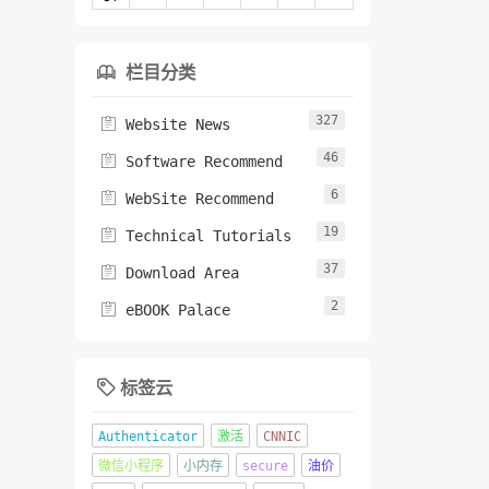
栏目分类

327

Website News
46

Software Recommend
6

WebSite Recommend
19

Technical Tutorials
37

Download Area
2

eBOOK Palace
标签云

Authenticator
激活
CNNIC
微信小程序
小内存
secure
油价