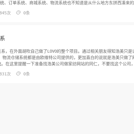
系统、订单系统、商城系统、物流系统也不知道是从什么地方东拼西凑来的
系统。

845次
0条
系
系，在外面胡吹自己做了LOVO的整个项目。通过相关朋友得知浩美只是
统、物流仓储系统都是由欧维特公司提供的，更加直白的说就是浩美只做了
统。在这里提醒一下准备找浩美公司做家纺网站的同仁，不要找这个公司

831次
0条