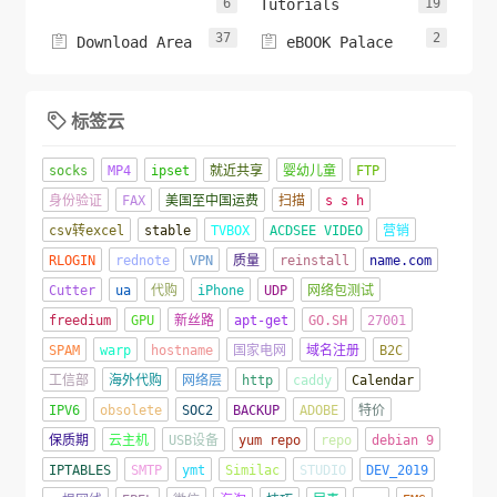
6
Tutorials
19
37
2


Download Area
eBOOK Palace
标签云

socks
MP4
ipset
就近共享
婴幼儿童
FTP
身份验证
FAX
美国至中国运费
扫描
s s h
csv转excel
stable
TVBOX
ACDSEE VIDEO
营销
RLOGIN
rednote
VPN
质量
reinstall
name.com
Cutter
ua
代购
iPhone
UDP
网络包测试
freedium
GPU
新丝路
apt-get
GO.SH
27001
SPAM
warp
hostname
国家电网
域名注册
B2C
工信部
海外代购
网络层
http
caddy
Calendar
IPV6
obsolete
SOC2
BACKUP
ADOBE
特价
保质期
云主机
USB设备
yum repo
repo
debian 9
IPTABLES
SMTP
ymt
Similac
STUDIO
DEV_2019