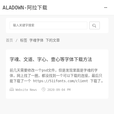
ALADOWN-阿拉下载

首页
/
标签 字魂字体 下的文章
字魂、文道、字心、壹心等字体下载方法
前几天需要修改一个psd文件，但是发现里面是字魂的字
体，网上找了一圈，都没找到一个可以下载的连接，最后只
能下载了一个 https://51ifonts.com/client 下载了一
个客户端，安装完毕之后所有的字体还是可以下载的，只是


Website News
2020-09-04 PM
不会进入windows的fonts目录，想着既然字体被下载了，
肯定保存在某个目录下，在软件的安装目录下没有发现。按
照常理，一般软件的文件会放在user目录下，于...