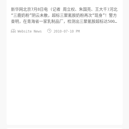
新华网北京7月8日电 (记者 周立权、朱国亮、王大千)河北
“三鹿奶粉”阴云未散，超标三聚氰胺奶粉再次“现身”！警方
查明，在青海省一家乳制品厂，检测出三聚氰胺超标达500
余倍，而原料来自河北等地。为了查清问题奶粉的来源与走


Website News
2010-07-10 PM
向，记者分赴甘肃、青海、吉林等省进行了追踪。甘肃：检
出问题奶粉产自青海记者7月4日从甘肃省质量技术监督局了
解到，他们在三份接受委托人送检的奶粉样品中，检验出三
聚氰胺超出限量值...