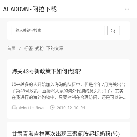
ALADOWN-阿拉下载

首页
/
标签 奶粉 下的文章
海关43号新政策下如何代购？
越来越多的人开始加入海淘的队伍中，但是今年7月海关出台
了第43号政策，直接将大家的海外代购的念头打消了。其实
在我进行的海外购物中，只要控制在合理访问，还是可以进
行进行海外代购的。先拿保健品和化妆品来说，如果是自用


Website News
2010-12-10 PM
的保健品和化妆品，一般重复的数量都不会超过5个，超过5
个就会被海关认定非自用。保健品的包裹控制在5磅以内，化
妆品的包裹控制在3磅以内。对于衣服、鞋子之类的东西，一
般建议一个包裹里面一...
甘肃青海吉林再次出现三聚氰胺超标奶粉(转)