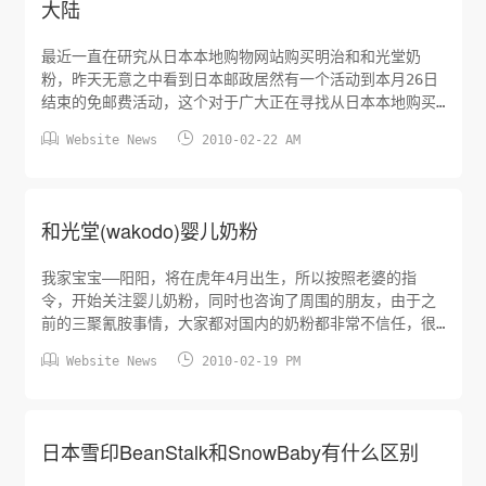
大陆
最近一直在研究从日本本地购物网站购买明治和和光堂奶
粉，昨天无意之中看到日本邮政居然有一个活动到本月26日
结束的免邮费活动，这个对于广大正在寻找从日本本地购买
奶粉的朋友来说是好事情，我毅然在那里订购了一箱和光


Website News
2010-02-22 AM
堂。
和光堂(wakodo)婴儿奶粉
我家宝宝——阳阳，将在虎年4月出生，所以按照老婆的指
令，开始关注婴儿奶粉，同时也咨询了周围的朋友，由于之
前的三聚氰胺事情，大家都对国内的奶粉都非常不信任，很
多人在喝日本的奶粉，我就对日本的奶粉开始研究，发现日


Website News
2010-02-19 PM
本的奶粉主要集中有：和光堂、明治、森永、固力果、雪
印，不过听一个做明治奶粉生意的朋友说，现在明治已经有
人在回收铁罐子了，看来这个品牌的假货马上就要上市了。
推荐给我了和光堂奶粉，我就对和光...
日本雪印BeanStalk和SnowBaby有什么区别