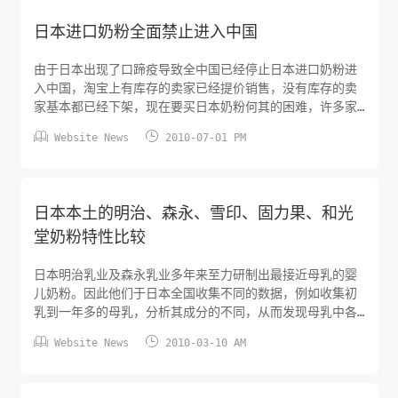
日本进口奶粉全面禁止进入中国
由于日本出现了口蹄疫导致全中国已经停止日本进口奶粉进
入中国，淘宝上有库存的卖家已经提价销售，没有库存的卖
家基本都已经下架，现在要买日本奶粉何其的困难，许多家
长已经开始转战购买澳洲或者新西兰的奶粉。今天得到消


Website News
2010-07-01 PM
息，大陆已经部分开放，有人已经可以快递奶粉了到大陆
了。
日本本土的明治、森永、雪印、固力果、和光
堂奶粉特性比较
日本明治乳业及森永乳业多年来至力研制出最接近母乳的婴
儿奶粉。因此他们于日本全国收集不同的数据，例如收集初
乳到一年多的母乳，分析其成分的不同，从而发现母乳中各
成分的浓度会随着泌乳期不同而有所差异。他们以此数据为


Website News
2010-03-10 AM
基础研制出最适合婴儿的母乳奶粉，成份及功能均与母乳极
为相似。产品特点：森永奶粉的品质，在日本同行业中，一
直处于领先地位。该公司研制生产的奶粉，其90％成分接近