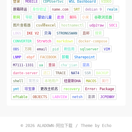
登录
MOBILE
CDPUserSvc
WSL Dashboard
VIDEO
原箱转运
身份验证
name.com
SRT
debian 9
realm
新网
导航
婴幼儿童
赴京
解码
小米
谷歌浏览器
图片查看器
csv转excel
hostnamectl
udp2raw
SOC1
LOGS
IKE V2
贝海
STRONGSWAN
直邮
搜索
CONVERTER
Stretch
markdown
docker-compose
OBS
万网
email
pid
刷信用
sqlserver
VIM
LNMP
ebpf
FACEBOOK
卸载
Sharepoint
M7111-1331
ua
重装
cha'jian
提高
dante-server
进口
TRACE
NAT4
SSR
BACKUP
shell
篱笆女
本地用户
纽曼斯DHA
MACOS
美行
ymt
培宝康
更改主机名
recovery
Error: Package
nftable
OBJECTS
LABVIEW
netsh
澎湃
JCPENNY
© 2026
ALADOWN-阿拉下载
/
Theme by
Echo