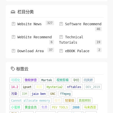
栏目分类

327


Website News
Software Recommend
46


WebSite Recommend
Technical
6
Tutorials
19
37
2


Download Area
eBOOK Palace
标签云

可视化
微软拼音
Martek
视频剪辑
孕妇
闫凤娇
14.2
ipset
美国
Hysteria2
nftables
DEV_2019
污染
IDM
jaio ben
GNC
ffmpeg
Cannot allocate memory
技巧
轻量级
真假辨别
小蜜蜂
黄金会员
免费
PEV TOOLS
2008
马来西亚