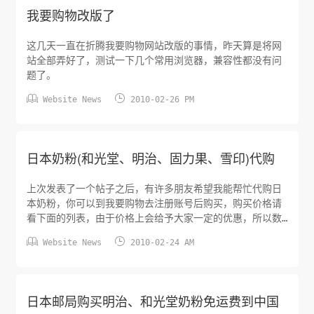
母乳。令您的宝宝更健康，更聪...
我要购物改版了
这几天一直在折腾我要购物网站改版的事情，昨天算是将网
站全部弄好了，测试一下几个常用浏览器，兼容性都没有问
题了。


Website News
2010-02-26 PM
日本奶粉(和光堂、明治、固力果、雪印)代购
上次发表了一个帖子之后，有许多朋友希望我能帮忙代购日
本奶粉，你可以到我要购物去注册账号后购买，购买价格请
看下面的列表，由于价格上会给予大家一定的优惠，所以数
量一般2灌起卖，整箱也可以。 品牌 重量 第一阶段(0-9个


Website News
2010-02-24 AM
月) 第二阶段(9-36个月) 2灌价格 8灌价格 2灌价格 8灌
价格 明治(MeiJi) 850克 550元 1900元 ...
日本邮局购买明治、和光堂奶粉免运费到中国