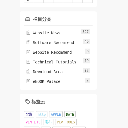
栏目分类

327

Website News
46

Software Recommend
6

WebSite Recommend
19

Technical Tutorials
37

Download Area
2

eBOOK Palace
标签云

北影
http
APPLE
DATE
VEN_LHK
发布
PEV TOOLS