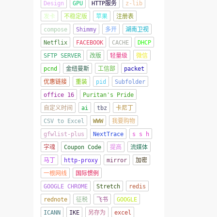
Design
GPU
HTTP服务
z-lib
发卡
不稳定版
苹果
注册表
compose
Shimmy
多开
湖南卫视
Netflix
FACEBOOK
CACHE
DHCP
SFTP SERVER
改版
轻量级
微信
pcnd
金纽曼斯
工信部
packet
优惠链接
重装
pid
Subfolder
office 16
Puritan's Pride
自定义时间
ai
tbz
卡尼丁
CSV to Excel
WWW
我要购物
gfwlist-plus
NextTrace
s s h
字魂
Coupon Code
提高
流媒体
马丁
http-proxy
mirror
加密
一根网线
国际惯例
GOOGLE CHROME
Stretch
redis
rednote
征税
飞书
GOOGLE
ICANN
IKE
另存为
excel