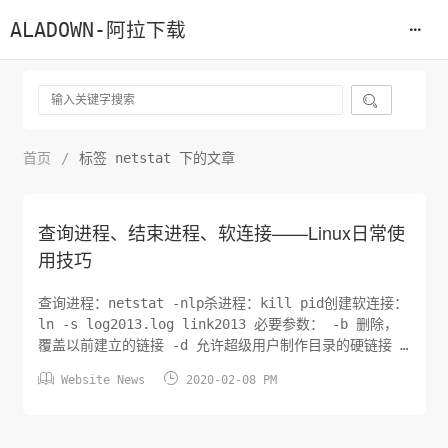
ALADOWN-阿拉下载

首页
/
标签 netstat 下的文章
查询进程、结束进程、软连接——Linux日常使
用技巧
查询进程：netstat -nlp杀进程：kill pid创建软连接：
ln -s log2013.log link2013 必要参数： -b 删除，
覆盖以前建立的链接 -d 允许超级用户制作目录的硬链接 -
f 强制执行 -i 交互模式，文件存在则提示用户是否覆盖 -


Website News
2020-02-08 PM
n 把符号链接视为一般目录 -s 软链接(符号链接) -v 显
示详细的处理过程先使用命令getconf LONG_BIT获取系
统...