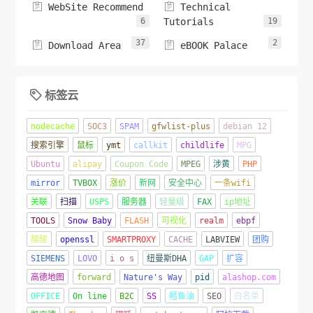


WebSite Recommend
Technical
6
Tutorials
19
37
2


Download Area
eBOOK Palace
标签云

nodecache
SOC3
SPAM
gfwlist-plus
debian 12
搜索引擎
鼠标
ymt
callkit
childlife
MPG
Ubuntu
alipay
Coupon Code
MPEG
涉黄
PHP
mirror
TVBOX
涨价
新网
安全中心
一条wifi
关联
扫描
USPS
服务器
轻量级
FAX
ip地址
TOOLS
Snow Baby
FLASH
可视化
realm
ebpf
酸酸
openssl
SMARTPROXY
CACHE
LABVIEW
团购
SIEMENS
LOVO
i o s
纽曼斯DHA
GAP
扩容
高德地图
forward
Nature's Way
pid
alashop.com
OFFICE
On line
B2C
SS
鳕鱼油
SEO
白名单