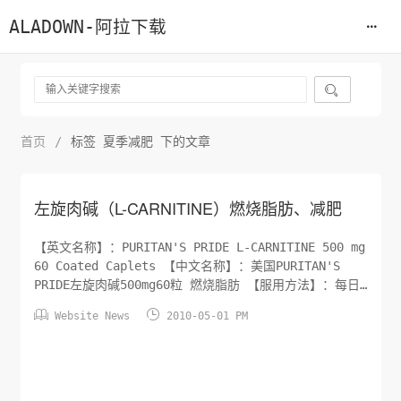
ALADOWN-阿拉下载

首页
/
标签 夏季减肥 下的文章
左旋肉碱（L-CARNITINE）燃烧脂肪、减肥
【英文名称】：PURITAN'S PRIDE L-CARNITINE 500 mg
60 Coated Caplets 【中文名称】：美国PURITAN'S
PRIDE左旋肉碱500mg60粒 燃烧脂肪 【服用方法】：每日
1-2粒，服用时间不限，但最好在运动前1小时服用 【产品


Website News
2010-05-01 PM
规格】：60 粒/瓶 ，纯天然品，不含糖份、淀粉、人造色
素、人造香料、防腐剂。 【产品描述】：左旋肉碱是脂肪代
谢过程...