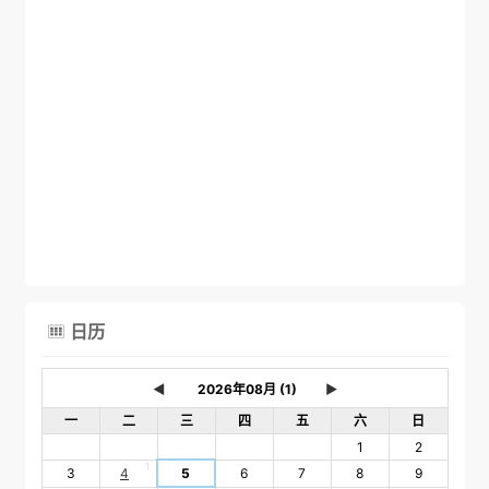
日历

◄
►
一
二
三
四
五
六
日
1
2
1
3
4
5
6
7
8
9