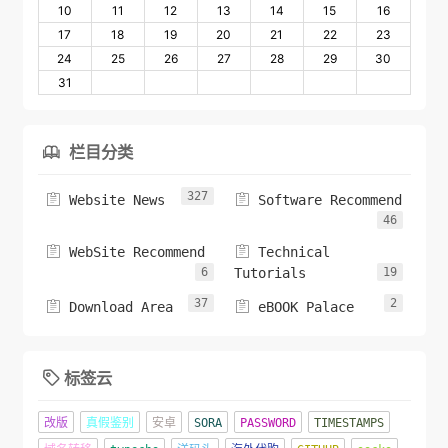
10
11
12
13
14
15
16
17
18
19
20
21
22
23
24
25
26
27
28
29
30
31
栏目分类

327


Website News
Software Recommend
46


WebSite Recommend
Technical
6
Tutorials
19
37
2


Download Area
eBOOK Palace
标签云

改版
真假鉴别
安卓
SORA
PASSWORD
TIMESTAMPS