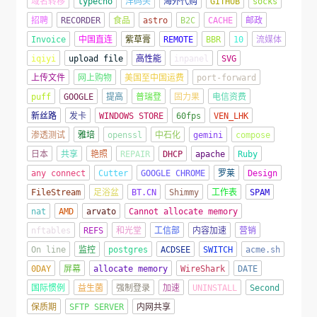
域名转移
typecho
洋码头
海外代购
GITHUB
socks
招聘
RECORDER
食品
astro
B2C
CACHE
邮政
Invoice
中国直连
紫草膏
REMOTE
BBR
10
流媒体
iqiyi
upload file
高性能
inpanel
SVG
上传文件
网上购物
美国至中国运费
port-forward
puff
GOOGLE
提高
普瑞登
固力果
电信资费
新丝路
发卡
WINDOWS STORE
60fps
VEN_LHK
渗透测试
雅培
openssl
中石化
gemini
compose
日本
共享
艳照
REPAIR
DHCP
apache
Ruby
any connect
Cutter
GOOGLE CHROME
罗莱
Design
FileStream
足浴盆
BT.CN
Shimmy
工作表
SPAM
nat
AMD
arvato
Cannot allocate memory
nftables
REFS
和光堂
工信部
内容加速
营销
On line
监控
postgres
ACDSEE
SWITCH
acme.sh
0DAY
屏幕
allocate memory
WireShark
DATE
国际惯例
益生菌
强制登录
加速
UNINSTALL
Second
保质期
SFTP SERVER
内网共享