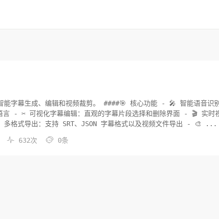
 ####🎯 核心功能 - 🎤 智能语音识别：基
语言 - ✂️ 可视化字幕编辑：直观的字幕片段选择和删除界面 - 🎬 实时
格式导出：支持 SRT、JSON 字幕格式以及视频文件导出 - 🎨 ...


M
632次
0条