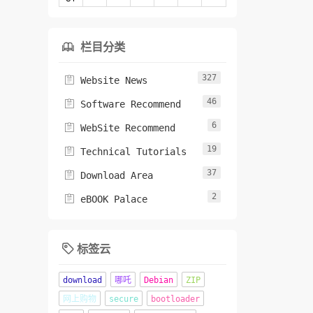
栏目分类

327

Website News
46

Software Recommend
6

WebSite Recommend
19

Technical Tutorials
37

Download Area
2

eBOOK Palace
标签云

download
哪吒
Debian
ZIP
网上购物
secure
bootloader