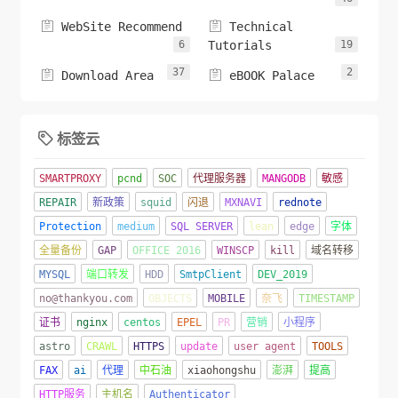


WebSite Recommend
Technical
6
Tutorials
19
37
2


Download Area
eBOOK Palace
标签云

SMARTPROXY
pcnd
SOC
代理服务器
MANGODB
敏感
REPAIR
新政策
squid
闪退
MXNAVI
rednote
Protection
medium
SQL SERVER
lean
edge
字体
全量备份
GAP
OFFICE 2016
WINSCP
kill
域名转移
MYSQL
端口转发
HDD
SmtpClient
DEV_2019
no@thankyou.com
OBJECTS
MOBILE
奈飞
TIMESTAMP
证书
nginx
centos
EPEL
PR
营销
小程序
astro
CRAWL
HTTPS
update
user agent
TOOLS
FAX
ai
代理
中石油
xiaohongshu
澎湃
提高
HTTP服务
主机名
Authenticator