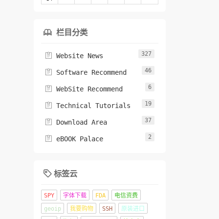
栏目分类

327

Website News
46

Software Recommend
6

WebSite Recommend
19

Technical Tutorials
37

Download Area
2

eBOOK Palace
标签云

SPY
字体下载
FDA
电信资费
geoip
我要购物
SSH
原装进口