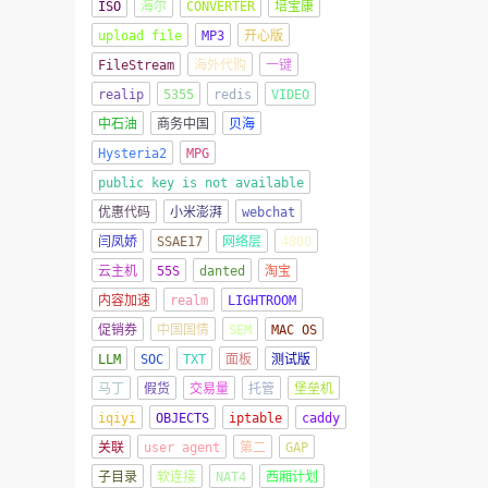
ISO
海尔
CONVERTER
培宝康
upload file
MP3
开心版
FileStream
海外代购
一键
realip
5355
redis
VIDEO
中石油
商务中国
贝海
Hysteria2
MPG
public key is not available
优惠代码
小米澎湃
webchat
闫凤娇
SSAE17
网络层
4800
云主机
55S
danted
淘宝
内容加速
realm
LIGHTROOM
促销券
中国国情
SEM
MAC OS
LLM
SOC
TXT
面板
测试版
马丁
假货
交易量
托管
堡垒机
iqiyi
OBJECTS
iptable
caddy
关联
user agent
第二
GAP
子目录
软连接
NAT4
西厢计划