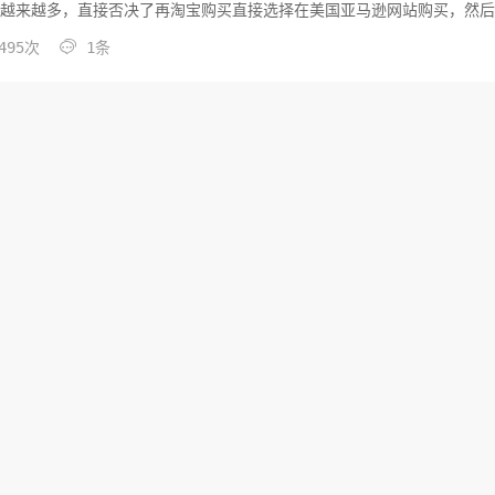
数越来越多，直接否决了再淘宝购买直接选择在美国亚马逊网站购买，然

495次
1条