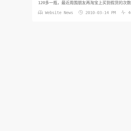
120多一瓶，最近周围朋友再淘宝上买到假货的次
递回来。纽曼斯DHA ...



Website News
2010-03-14 PM
4