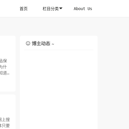
首页
栏目分类
About Us
博主动态 ~

品保
为什
知道
网上搜
体只要