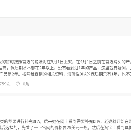
架，新版的暂时按照官方的说法将在5月1日上架，在4月1日之前在官方购买的产
国内代理商，保质期基本都在2年以上，没有看到过1年的产品，这里就有疑问，
产品是2年。按照我查到的相关资料，海藻性DHA的保质期只有1年，也不

759次
0条
类的坚果进行补充DHA，后来她在网上看到需要补充DHA，老婆就开始在
 这个是我最后选择的，先看了一下官网的价格要29美元一瓶，然后在淘宝上看到具