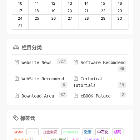
10
11
12
13
14
15
16
17
18
19
20
21
22
23
24
25
26
27
28
29
30
31
栏目分类

327


Website News
Software Recommend
46


WebSite Recommend
Technical
6
Tutorials
19
37
2


Download Area
eBOOK Palace
标签云

SPAM
ROOT
白金会员
compose
激活
中石化
编码