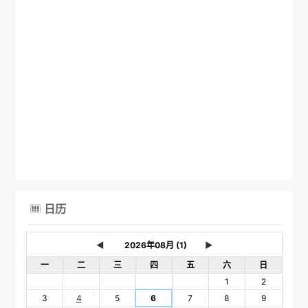
日历

◄
►
一
二
三
四
五
六
日
1
2
1
3
4
5
6
7
8
9