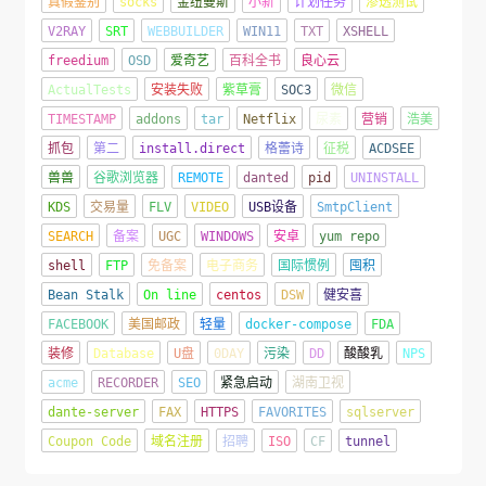
真假鉴别
socks
金纽曼斯
小新
计划任务
渗透测试
V2RAY
SRT
WEBBUILDER
WIN11
TXT
XSHELL
freedium
OSD
爱奇艺
百科全书
良心云
ActualTests
安装失败
紫草膏
SOC3
微信
TIMESTAMP
addons
tar
Netflix
尿素
营销
浩美
抓包
第二
install.direct
格蕾诗
征税
ACDSEE
兽兽
谷歌浏览器
REMOTE
danted
pid
UNINSTALL
KDS
交易量
FLV
VIDEO
USB设备
SmtpClient
SEARCH
备案
UGC
WINDOWS
安卓
yum repo
shell
FTP
免备案
电子商务
国际惯例
囤积
Bean Stalk
On line
centos
DSW
健安喜
FACEBOOK
美国邮政
轻量
docker-compose
FDA
装修
Database
U盘
0DAY
污染
DD
酸酸乳
NPS
acme
RECORDER
SEO
紧急启动
湖南卫视
dante-server
FAX
HTTPS
FAVORITES
sqlserver
Coupon Code
域名注册
招聘
ISO
CF
tunnel