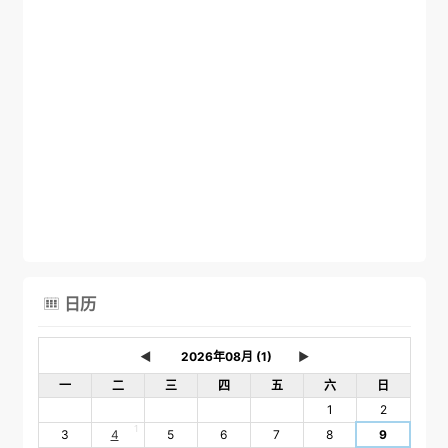
日历

◄
►
一
二
三
四
五
六
日
1
2
1
3
4
5
6
7
8
9