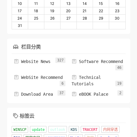
10
11
12
13
14
15
16
17
18
19
20
21
22
23
24
25
26
27
28
29
30
31
栏目分类

327


Website News
Software Recommend
46


WebSite Recommend
Technical
6
Tutorials
19
37
2


Download Area
eBOOK Palace
标签云

WINSCP
update
outlook
KDS
TRACERT
内网穿透