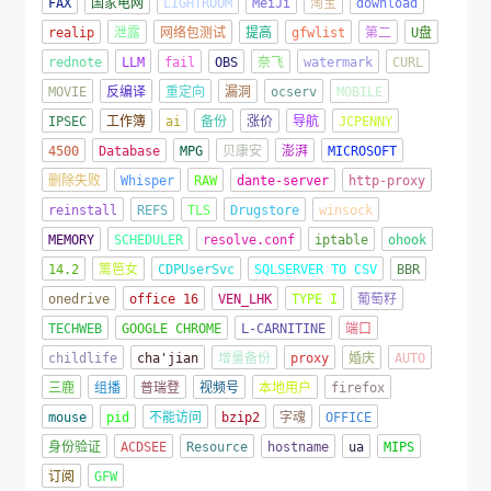
FAX
国家电网
LIGHTROOM
MeiJi
淘宝
download
realip
泄露
网络包测试
提高
gfwlist
第二
U盘
rednote
LLM
fail
OBS
奈飞
watermark
CURL
MOVIE
反编译
重定向
漏洞
ocserv
MOBILE
IPSEC
工作簿
ai
备份
涨价
导航
JCPENNY
4500
Database
MPG
贝康安
澎湃
MICROSOFT
删除失败
Whisper
RAW
dante-server
http-proxy
reinstall
REFS
TLS
Drugstore
winsock
MEMORY
SCHEDULER
resolve.conf
iptable
ohook
14.2
篱笆女
CDPUserSvc
SQLSERVER TO CSV
BBR
onedrive
office 16
VEN_LHK
TYPE I
葡萄籽
TECHWEB
GOOGLE CHROME
L-CARNITINE
端口
childlife
cha'jian
增量备份
proxy
婚庆
AUTO
三鹿
组播
普瑞登
视频号
本地用户
firefox
mouse
pid
不能访问
bzip2
字魂
OFFICE
身份验证
ACDSEE
Resource
hostname
ua
MIPS
订阅
GFW