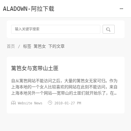
ALADOWN-阿拉下载

首页
/
标签 篱笆女 下的文章
篱笆女与宽带山土匪
自从篱笆网站不能访问之后，大量的篱笆女无家可归。作为
上海本地的一个女人比较喜欢的网站在此刻不能访问，来自
上海本地另外一个网站——宽带山的土匪们就开始乐了，在宽
带山写贴表示愿意收纳篱笆女来宽带山。这里再来说说宽带


Website News
2010-01-27 PM
山和土匪的起源：宽带山，源起于当初有一宽带上网用户，
ID为“胖土匪”，曾经声称要占山为王，于是“宽带上网版块”
的社区用户也自然被戏称为“土匪”，后来慢慢变成了英文TF
来作为土匪的简称，...