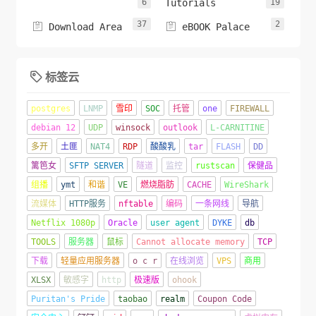
6
Tutorials
19
37
2


Download Area
eBOOK Palace
标签云

postgres
LNMP
雪印
SOC
托管
one
FIREWALL
debian 12
UDP
winsock
outlook
L-CARNITINE
多开
土匪
NAT4
RDP
酸酸乳
tar
FLASH
DD
篱笆女
SFTP SERVER
隧道
监控
rustscan
保健品
组播
ymt
和谐
VE
燃烧脂肪
CACHE
WireShark
流媒体
HTTP服务
nftable
编码
一条网线
导航
Netflix 1080p
Oracle
user agent
DYKE
db
TOOLS
服务器
鼠标
Cannot allocate memory
TCP
下载
轻量应用服务器
o c r
在线浏览
VPS
商用
XLSX
敏感字
http
极速版
ohook
Puritan's Pride
taobao
realm
Coupon Code