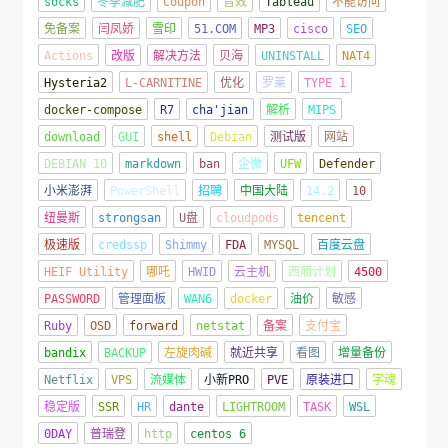
socks
冬季减肥
Coupon
音效
Tableau
不能访问
免备案
闫凤娇
雪印
51.COM
MP3
cisco
SEO
Actions
改版
解决方法
贝海
UNINSTALL
NAT4
Hysteria2
L-CARNITINE
优化
罗莱
TYPE 1
docker-compose
R7
cha'jian
解析
MIPS
download
GUI
shell
Debian
测试版
网站
DEBIAN 10
markdown
ban
企微
UFW
Defender
小米澎湃
PowerShell
招聘
中国大陆
14.2
10
纽曼斯
strongsan
U盘
cloudpods
tencent
极速版
credssp
Shimmy
FDA
MYSQL
百度云盘
HEIF Utility
哪吒
HWID
云主机
西厢计划
4500
PASSWORD
管理面板
WAN6
docker
油价
敏感
Ruby
OSD
forward
netstat
备案
支付宝
bandix
BACKUP
左旋肉碱
就近共享
看图
增量备份
Netflix
VPS
流媒体
小新PRO
PVE
原装进口
字魂
稳定版
SSR
HR
dante
LIGHTROOM
TASK
WSL
0DAY
普瑞登
http
centos 6