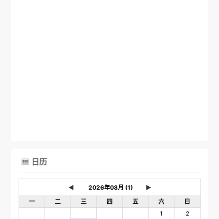
日历

◄
►
一
二
三
四
五
六
日
1
2