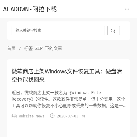
ALADOWN-阿拉下载

首页
/
标签 ZIP 下的文章
微软商店上架Windows文件恢复工具：硬盘清
空也能找回来
近日，微软商店上架一款名为《Windows File
Recovery》的软件。这款软件非常简单，但十分实用。这个
工具可以帮助你恢复不小心删除或丢失的一些数据。这是一
个命令行工具，软件大小为8.29 MB。即使硬盘已经清空


Website News
2020-07-03 PM
了，它也可以恢复照片、文档、视频等文件。值得一提的
是，该工具可以从连接的相机或 SD 卡中恢复数据。功能十
分强大。注意：需要Win10版本19041以上，也就是需要升