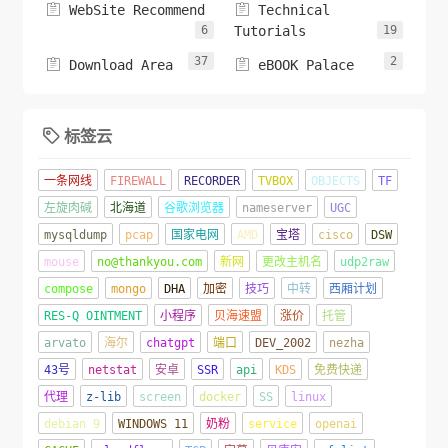


WebSite Recommend
Technical
6
Tutorials
19
37
2


Download Area
eBOOK Palace
标签云

一条网线
FIREWALL
RECORDER
TVBOX
OBJECTS
TF
左旋肉碱
北海道
谷歌浏览器
nameserver
UGC
mysqldump
pcap
国家电网
AMD
宝塔
cisco
DSW
mouse
no@thankyou.com
新网
更改主机名
udp2raw
compose
mongo
DHA
加密
技巧
中转
西厢计划
RES-Q OINTMENT
小程序
贝海速盟
涨价
托管
arvato
海尔
chatgpt
端口
DEV_2002
nezha
43号
netstat
安卓
SSR
api
KDS
免费快递
代理
z-lib
screen
docker
SS
linux
debian 9
WINDOWS 11
奶粉
service
openai