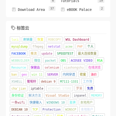
6
Tutorials
19
37
2


Download Area
eBOOK Palace
标签云

luci
刷销量
恢复
ROBCOPY
WSL Dashboard
mysqldump
ffmpeg
netstat
acme
PHP
个人
FACEBOOK
推流
update
SPEEDTEST
最大连接数量
WEBBUILDER
微信
packet
OBS
ACDSEE VIDEO
RSA
Resource
保健品
selenium
xiaohongshu
在线浏览
ban
geo
win 11
SERVER
内网穿透
密度
油价
XSHELL
葡萄籽
debian 9
M7111-1331
工作簿
cha'jian
iptable
WINDOWS STORE
罗莱
免费
身份验证
解决方法
Visual Studio
inpanel
MEMORY
一条wifi
快捷输入
WINDOWS 10
澎湃
本地用户
DEBIAN 10
TCP
Protection
WINSCP
本地账户