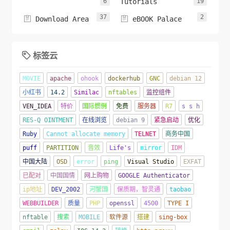
6
Tutorials
19
37
2


Download Area
eBOOK Palace
标签云

MOVIE
apache
ohook
dockerhub
GNC
debian 12
小红书
14.2
Similac
nftables
监控组件
VEN_IDEA
特价
国际惯例
免费
服务器
R7
s s h
RES-Q OINTMENT
在线浏览
debian 9
紧急启动
优化
Ruby
Cannot allocate memory
TELNET
商务中国
puff
PARTITION
音效
Life's
mirror
IDM
中国大陆
OSD
error
ping
Visual Studio
EXFAT
已配对
中国国情
网上购物
GOOGLE Authenticator
ip地址
DEV_2002
河蟹国
保质期，智灵通
taobao
WEBBUILDER
质量
PHP
openssl
4500
TYPE I
nftable
搜索
MOBILE
软件源
搭建
sing-box