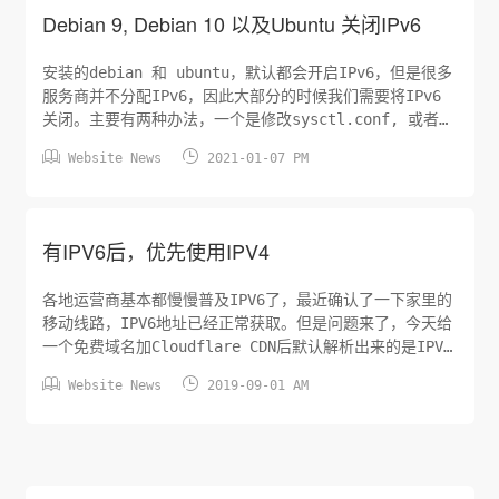
Debian 9, Debian 10 以及Ubuntu 关闭IPv6
安装的debian 和 ubuntu，默认都会开启IPv6，但是很多
服务商并不分配IPv6，因此大部分的时候我们需要将IPv6
关闭。主要有两种办法，一个是修改sysctl.conf, 或者是
在/etc/sysctl.d 目录下创建一个.conf 文件方法1： 编


Website News
2021-01-07 PM
辑/etc/sysctl.conf 文件，在文件的最末尾添加下面的
entry:net.ipv6.conf.all.disable_...
有IPV6后，优先使用IPV4
各地运营商基本都慢慢普及IPV6了，最近确认了一下家里的
移动线路，IPV6地址已经正常获取。但是问题来了，今天给
一个免费域名加Cloudflare CDN后默认解析出来的是IPV6
地址，网站打不开。于是看了下电脑设置是IPV6优先的，在


Website News
2019-09-01 AM
网上找到了微软官方的IP优先级设置工具，分享一下。设置
IPv4优先 下载在前缀策略中优先使用 IPv4 over IPv6
https://download....