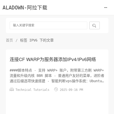
ALADOWN-阿拉下载

首页
/
标签 IPV6 下的文章
连接CF WARP为服务器添加IPv4/IPv6网络
####脚本特点 - 支持 WARP+ 账户，附带第三方刷 WARP+
流量和升级内核 BBR 脚本 - 普通用户友好的菜单，进阶者
通过后缀选项快速搭建 - 智能判断vps操作系统：Ubuntu
16.04、18.04、20.04; Debian 9、10、11，CentOS


Technical Tutorials
2025-09-16 PM
7、8; Alpine 和 Arch Linux，请务必选择 LTS 系统 -
智能判断硬件结构类型：A...