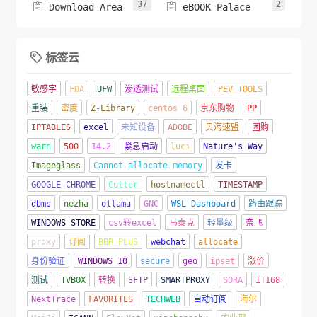
37
2


Download Area
eBOOK Palace
标签云

敏感字
FDA
UFW
渗透测试
远程桌面
PEV TOOLS
重装
密度
Z-Library
centos 6
京东购物
PP
IPTABLES
excel
未知设备
ADOBE
贝海速盟
团购
warn
500
14.2
紧急启动
luci
Nature's Way
Imageglass
Cannot allocate memory
发卡
GOOGLE CHROME
Cutter
hostnamectl
TIMESTAMP
dbms
nezha
ollama
GNC
WSL Dashboard
路由跟踪
WINDOWS STORE
csv转excel
马泰克
轻量级
奈飞
proxy
订阅
BBR PLUS
webchat
allocate
身份验证
WINDOWS 10
secure
geo
ipset
涨价
测试
TVBOX
转换
SFTP
SMARTPROXY
SORA
IT168
NextTrace
FAVORITES
TECHWEB
自动订阅
海尔