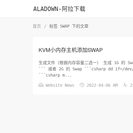
ALADOWN-阿拉下载
首页
/
标签 SWAP 下的文章
KVM小内存主机添加SWAP
生成文件（根据内存容量二选一） 生成 1G 的 Swap ```cs
``` 或者 2G 的 Swap ```csharp dd if=/dev/zero of=/var/swap bs=1k count=2048k ``` 设置交换区：
```csharp m...



Website News
2022-04-06 AM
2