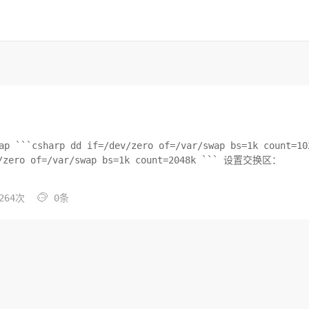
harp dd if=/dev/zero of=/var/swap bs=1k count=10

264次
0条