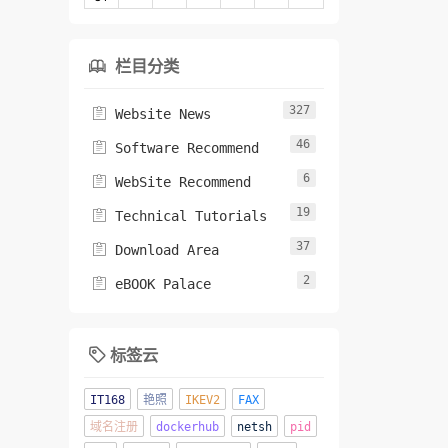
栏目分类

327

Website News
46

Software Recommend
6

WebSite Recommend
19

Technical Tutorials
37

Download Area
2

eBOOK Palace
标签云

IT168
艳照
IKEV2
FAX
域名注册
dockerhub
netsh
pid