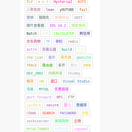
FLV
o c r
Hysteria2
AUTO
三聚氰胺
lean
yOUTUBE
fail
营销
酸酸乳
原箱转运
GOST
图片查看器
IOS 14.2
国家电网
Batch
VIM
CALCULATER
刷信用
京东购物
TF
孕妇
redis
astro
百度云盘
build
个人
cha'jian
备份
服务器
geosite
TRACE
路由器
多开
售价
IMDB
DEV_2002
内网共享
Shimmy
假货
GNC
进口
Visual Studio
浩美
MYSQL
优惠链接
port-forward
NPS
FTP
ipcheck
secure
婴儿
数据库
CRAWL
SEARCH
PASSWORD
改版
socksserver
美国购物
企微
MYSQLTUNNER
免费快递
inpanel