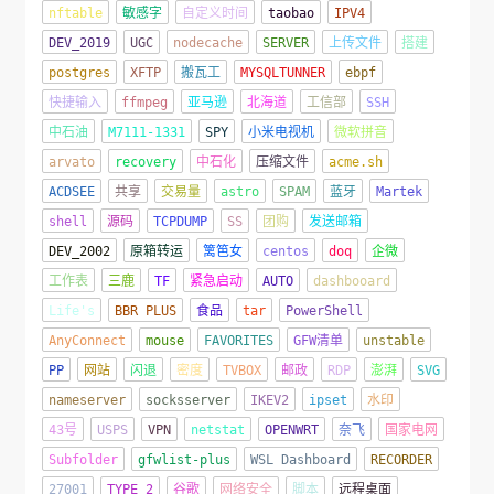
nftable
敏感字
自定义时间
taobao
IPV4
DEV_2019
UGC
nodecache
SERVER
上传文件
搭建
postgres
XFTP
搬瓦工
MYSQLTUNNER
ebpf
快捷输入
ffmpeg
亚马逊
北海道
工信部
SSH
中石油
M7111-1331
SPY
小米电视机
微软拼音
arvato
recovery
中石化
压缩文件
acme.sh
ACDSEE
共享
交易量
astro
SPAM
蓝牙
Martek
shell
源码
TCPDUMP
SS
团购
发送邮箱
DEV_2002
原箱转运
篱笆女
centos
doq
企微
工作表
三鹿
TF
紧急启动
AUTO
dashbooard
Life's
BBR PLUS
食品
tar
PowerShell
AnyConnect
mouse
FAVORITES
GFW清单
unstable
PP
网站
闪退
密度
TVBOX
邮政
RDP
澎湃
SVG
nameserver
socksserver
IKEV2
ipset
水印
43号
USPS
VPN
netstat
OPENWRT
奈飞
国家电网
Subfolder
gfwlist-plus
WSL Dashboard
RECORDER
27001
TYPE 2
谷歌
网络安全
脚本
远程桌面