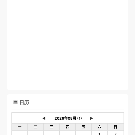
日历

◄
►
一
二
三
四
五
六
日
1
2