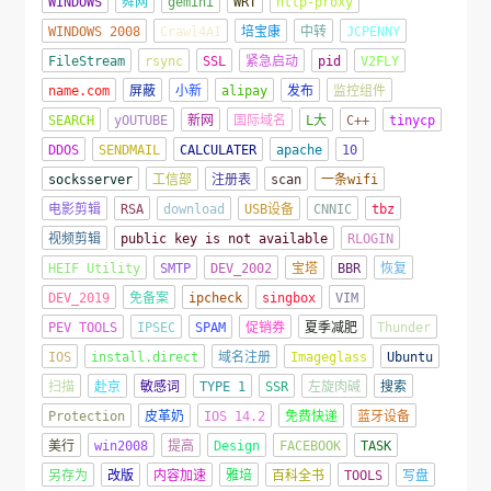
WINDOWS
舜网
gemini
WRT
http-proxy
WINDOWS 2008
Crawl4AI
培宝康
中转
JCPENNY
FileStream
rsync
SSL
紧急启动
pid
V2FLY
name.com
屏蔽
小新
alipay
发布
监控组件
SEARCH
yOUTUBE
新网
国际域名
L大
C++
tinycp
DDOS
SENDMAIL
CALCULATER
apache
10
socksserver
工信部
注册表
scan
一条wifi
电影剪辑
RSA
download
USB设备
CNNIC
tbz
视频剪辑
public key is not available
RLOGIN
HEIF Utility
SMTP
DEV_2002
宝塔
BBR
恢复
DEV_2019
免备案
ipcheck
singbox
VIM
PEV TOOLS
IPSEC
SPAM
促销券
夏季减肥
Thunder
IOS
install.direct
域名注册
Imageglass
Ubuntu
扫描
赴京
敏感词
TYPE 1
SSR
左旋肉碱
搜索
Protection
皮革奶
IOS 14.2
免费快递
蓝牙设备
美行
win2008
提高
Design
FACEBOOK
TASK
另存为
改版
内容加速
雅培
百科全书
TOOLS
写盘