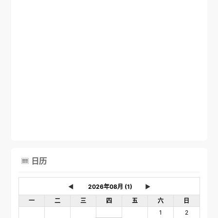
日历

◄
►
一
二
三
四
五
六
日
1
2