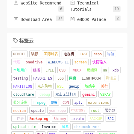


WebSite Recommend
Technical
6
Tutorials
19
37
2


Download Area
eBOOK Palace
标签云

REMOTE
装修
国际域名
电视机
CAKE
repo
导航
代理
onedrive
WINDOWS 11
screen
快捷输入
本地用户
组播
EPEL
OSD
TVBOX
反编译
ua
xdp
testing
FAVORITES
55S
网盘
LIGHTROOM
腾讯云
PARTITION
京东购物
WSL
geoip
敏感字
美行
cloudflare
debug
双击无法打开
gemini
V2RAY
蓝牙设备
ffmpeg
SVG
CDN
iptv
extensions
medium
update
yum repo
中国银行
rust
服务器
工作表
Smokeping
Shimmy
arvato
BACKUP
B2C
upload file
Invoice
尿素
chromedriver