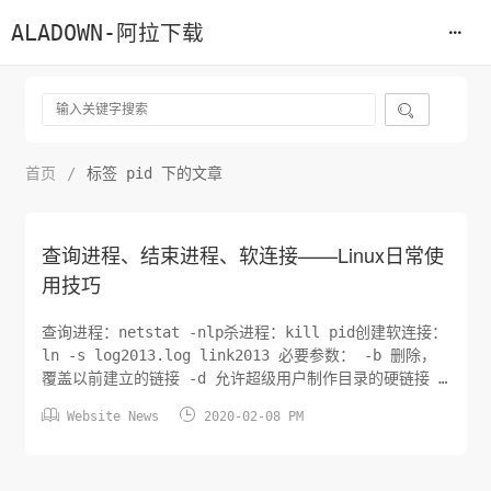
ALADOWN-阿拉下载

首页
/
标签 pid 下的文章
查询进程、结束进程、软连接——Linux日常使
用技巧
查询进程：netstat -nlp杀进程：kill pid创建软连接：
ln -s log2013.log link2013 必要参数： -b 删除，
覆盖以前建立的链接 -d 允许超级用户制作目录的硬链接 -
f 强制执行 -i 交互模式，文件存在则提示用户是否覆盖 -


Website News
2020-02-08 PM
n 把符号链接视为一般目录 -s 软链接(符号链接) -v 显
示详细的处理过程先使用命令getconf LONG_BIT获取系
统...