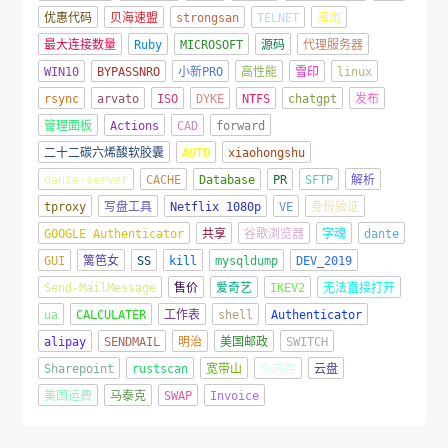
优惠代码
贝海速盟
strongsan
TELNET
海淘
最大连接数量
Ruby
MICROSOFT
源码
代理服务器
WIN10
BYPASSNRO
小新PRO
高性能
雪印
linux
rsync
arvato
ISO
DYKE
NTFS
chatgpt
发布
管理面板
Actions
CAD
forward
二十二碳六烯酸软胶囊
AUTO
xiaohongshu
dante-server
CACHE
Database
PR
SFTP
解析
tproxy
写盘工具
Netflix 1080p
VE
身份验证
GOOGLE Authenticator
共享
谷歌浏览器
字魂
dante
GUI
篱笆女
SS
kill
mysqldump
DEV_2019
Send-MailMessage
售价
爱奇艺
IKEV2
无法直接打开
ua
CALCULATER
工作表
shell
Authenticator
alipay
SENDMAIL
明治
美国邮政
SWITCH
Sharepoint
rustscan
宽带山
小内存
云盘
美国运费
马泰克
SWAP
Invoice