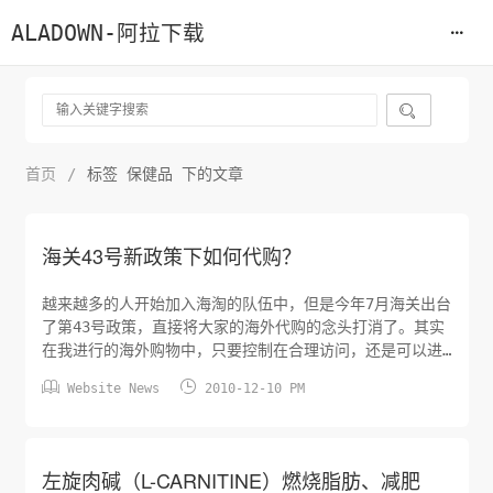
ALADOWN-阿拉下载

首页
/
标签 保健品 下的文章
海关43号新政策下如何代购？
越来越多的人开始加入海淘的队伍中，但是今年7月海关出台
了第43号政策，直接将大家的海外代购的念头打消了。其实
在我进行的海外购物中，只要控制在合理访问，还是可以进
行进行海外代购的。先拿保健品和化妆品来说，如果是自用


Website News
2010-12-10 PM
的保健品和化妆品，一般重复的数量都不会超过5个，超过5
个就会被海关认定非自用。保健品的包裹控制在5磅以内，化
妆品的包裹控制在3磅以内。对于衣服、鞋子之类的东西，一
般建议一个包裹里面一...
左旋肉碱（L-CARNITINE）燃烧脂肪、减肥