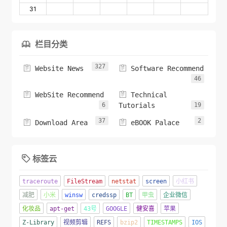
31
栏目分类

327


Website News
Software Recommend
46


WebSite Recommend
Technical
6
Tutorials
19
37
2


Download Area
eBOOK Palace
标签云

traceroute
FileStream
netstat
screen
小红书
减肥
小米
winsw
credssp
BT
甲虫
企业微信
化妆品
apt-get
43号
GOOGLE
健安喜
苹果
Z-Library
视频剪辑
REFS
bzip2
TIMESTAMPS
IOS