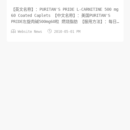
【英文名称】：PURITAN'S PRIDE L-CARNITINE 500 mg
60 Coated Caplets 【中文名称】：美国PURITAN'S
PRIDE左旋肉碱500mg60粒 燃烧脂肪 【服用方法】：每日
1-2粒，服用时间不限，但最好在运动前1小时服用 【产品


Website News
2010-05-01 PM
规格】：60 粒/瓶 ，纯天然品，不含糖份、淀粉、人造色
素、人造香料、防腐剂。 【产品描述】：左旋肉碱是脂肪代
谢过程...