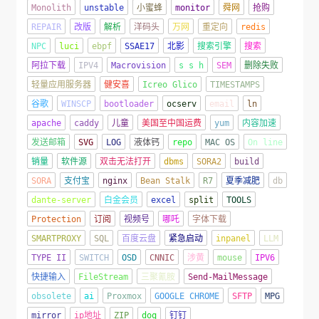
Monolith
unstable
小蜜蜂
monitor
舜网
抢购
REPAIR
改版
解析
洋码头
万网
重定向
redis
NPC
luci
ebpf
SSAE17
北影
搜索引擎
搜索
阿拉下载
IPV4
Macrovision
s s h
SEM
删除失败
轻量应用服务器
健安喜
Icreo Glico
TIMESTAMPS
谷歌
WINSCP
bootloader
ocserv
email
ln
apache
caddy
儿童
美国至中国运费
yum
内容加速
发送邮箱
SVG
LOG
液体钙
repo
MAC OS
On line
销量
软件源
双击无法打开
dbms
SORA2
build
SORA
支付宝
nginx
Bean Stalk
R7
夏季减肥
db
dante-server
白金会员
excel
split
TOOLS
Protection
订阅
视频号
哪吒
字体下载
SMARTPROXY
SQL
百度云盘
紧急启动
inpanel
LLM
TYPE II
SWITCH
OSD
CNNIC
涉黄
mouse
IPV6
快捷输入
FileStream
三聚氰胺
Send-MailMessage
obsolete
ai
Proxmox
GOOGLE CHROME
SFTP
MPG
mirror
ip地址
ZIP
doq
钉钉