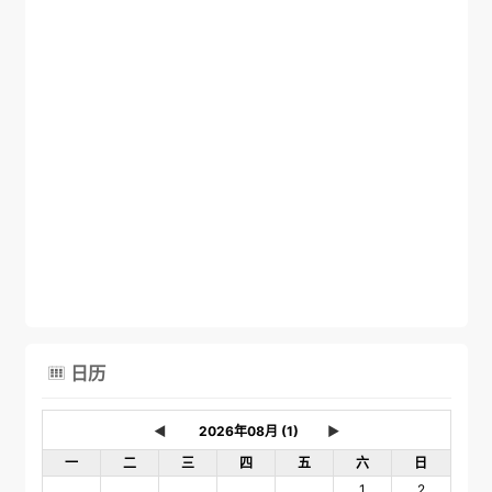
日历

◄
►
一
二
三
四
五
六
日
1
2