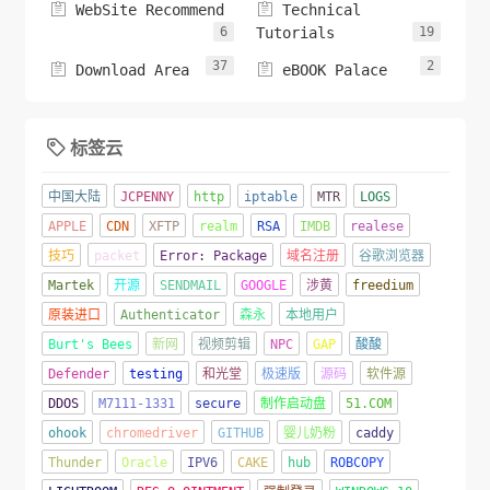


WebSite Recommend
Technical
6
Tutorials
19
37
2


Download Area
eBOOK Palace
标签云

中国大陆
JCPENNY
http
iptable
MTR
LOGS
APPLE
CDN
XFTP
realm
RSA
IMDB
realese
技巧
packet
Error: Package
域名注册
谷歌浏览器
Martek
开源
SENDMAIL
GOOGLE
涉黄
freedium
原装进口
Authenticator
森永
本地用户
Burt's Bees
新网
视频剪辑
NPC
GAP
酸酸
Defender
testing
和光堂
极速版
源码
软件源
DDOS
M7111-1331
secure
制作启动盘
51.COM
ohook
chromedriver
GITHUB
婴儿奶粉
caddy
Thunder
Oracle
IPV6
CAKE
hub
ROBCOPY