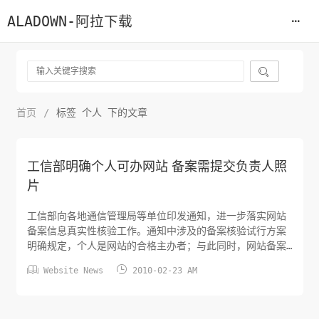
ALADOWN-阿拉下载

首页
/
标签 个人 下的文章
工信部明确个人可办网站 备案需提交负责人照
片
工信部向各地通信管理局等单位印发通知，进一步落实网站
备案信息真实性核验工作。通知中涉及的备案核验试行方案
明确规定，个人是网站的合格主办者；与此同时，网站备案
将需要负责人提交彩色正面免冠照。去年12月15日，工信部


Website News
2010-02-23 AM
发出《关于进一步深入整治手机淫秽色情专项行动工作方
案》的通知，要求进行网站备案时对“主办者身份信息当面核
验、留存有效证件复印件，要对网站主体信息、联系方式和