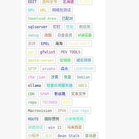
EDIT
百科全书
北海道
FLASH
GPU
URL
网络包测试
Download Area
已配对
sqlserver
钉钉
优化
刷信用
debug
改版
白金会员
USB设备
澎湃
EPEL
海淘
Finalshell
apt
gfwlist
PEV TOOLS
dante-server
促销券
域名转移
SFTP
arvato
森永
LIGHTROOM
cha'jian
涉黄
恢复
Debian
ollama
轻量应用服务器
SOC1
CDN
SPAM
新丝路
文本文件
repo
TECHWEB
新网
Macrovision
IPV6
yum repo
ROUTE
国际惯例
小米电视机
渗透测试
win 11
马来西亚
小程序
海关
Bean Stalk
亚马逊