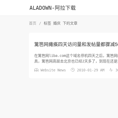
ALADOWN-阿拉下载
首页
/
标签 婚庆 下的文章
篱笆网瘫痪四天访问量和发帖量都骤减5
在篱笆网liba.com这个域名停机四天之后，篱
具，篱笆网高层去北京也已经2天多了，到现在还是没



Website News
2010-01-29 AM
3