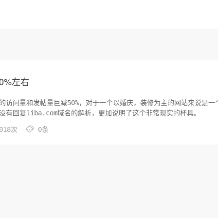
0%左右
笆网的访问量和发帖量巨减50%，对于一个以婚庆，装修为主的网站来说是一
有回复liba.com域名的解析，更加说明了这个非常现实的杯具。

018次
0条