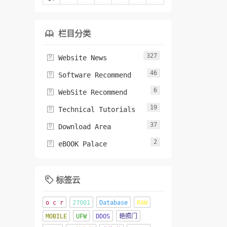
栏目分类

327

Website News
46

Software Recommend
6

WebSite Recommend
19

Technical Tutorials
37

Download Area
2

eBOOK Palace
标签云

o c r
27001
Database
RAW
MOBILE
UFW
DDOS
艳照门