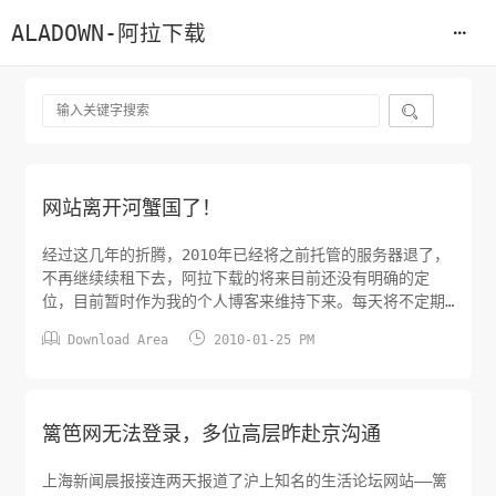
ALADOWN-阿拉下载

网站离开河蟹国了！
经过这几年的折腾，2010年已经将之前托管的服务器退了，
不再继续续租下去，阿拉下载的将来目前还没有明确的定
位，目前暂时作为我的个人博客来维持下来。每天将不定期
的来更新一些我的日常砸碎资料。


Download Area
2010-01-25 PM
篱笆网无法登录，多位高层昨赴京沟通
上海新闻晨报接连两天报道了沪上知名的生活论坛网站——篱