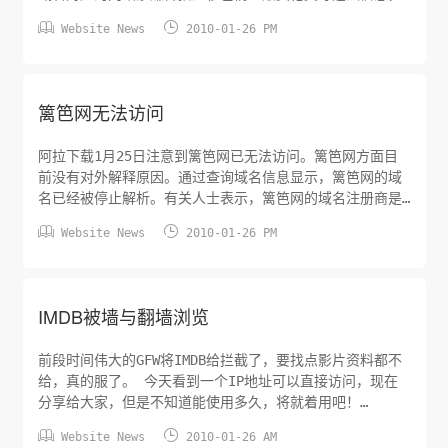
已停止域名的解析服务”，而不是之前所说的新网DNS问题，


Website News
2010-01-26 PM
由此看来国内的一些网站所有人陆续会将相关域名转移到国
外去了。
篱笆网无法访问
阿拉下载1月25日注意到篱笆网已无法访问。篱笆网方面目
前没有对外解释原因。通过查询域名信息显示，篱笆网的域
名已经被停止解析。有关人士表示，篱笆网的域名注册商是
新网互联，而新网正遭受域名解析的故障。不出意外的话，


Website News
2010-01-26 PM
当新网恢复正常，篱笆网也可以归来。不过篱笆网也通过各
种渠道启用新的域名WWW.LIBALIFE.COM来给大家访问。
IMDB被墙与翻墙浏览
前段时间伟大的GFW将IMDB给拦截了，要找点影片资料都不
给，真的服了。 今天看到一个IP地址可以直接访问，现在
分享给大家，但是不知道能使用多久，将就着用吧！
http://72.21.206.75/


Website News
2010-01-26 AM