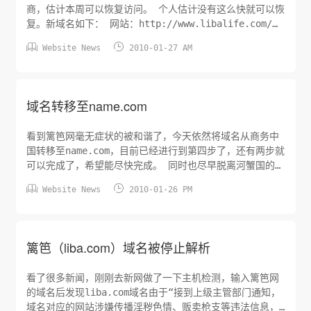
商，估计本周可以恢复访问。 个人估计没有这么快就可以恢
复。新域名如下： 网站：http://www.libalife.com/
论坛：http://www.libaclub.com/


Website News
2010-01-27 AM
域名转移至name.com
看到篱笆网毫无症状的被和谐了，今天依然将域名从商务中
国转移至name.com，目前已经进行到第四步了，还有两步就
可以完成了，希望能尽快完成。 同时也尽早脱离河蟹国的束
缚。正好也来说说国内域名转移到国外的方法： 1、从代理


Website News
2010-01-26 PM
商那里拿到域名的转移密码； 2、将域名管理员的邮箱地址
修改为你常用的邮箱； 3、将域名进行解锁，使之状态变成
OK； 4、在name.com页面的下部点击Transfer Domain
Names后输入域名和转移密码； 5、进行确认，同时支付一
篱笆（liba.com）域名被停止解析
年的续费（这个是必须的）； 6、收到name.com的邮件，
确认你是否要进行域名转移； 7、点击邮件中的链接，确认
看了很多新闻，刚刚去新网做了一下主机检测，输入篱笆网
域名转移； 8、开...
的域名后发现liba.com域名由于“接到上级主管部门通知，
域名对应的网站涉嫌传播淫秽色情、贩卖枪支等违法信息，