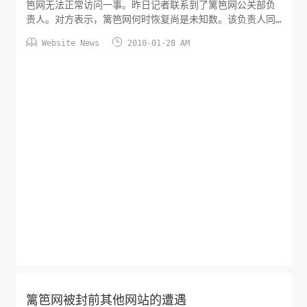
笆网无法正常访问一事。昨日记者联系到了篱笆网公关部负
责人。对方表示，篱笆网何时恢复尚是未知数。该负责人同
时透露，公司高层昨日早晨已飞赴北京与域名服务商新网进


Website News
2010-01-28 AM
行沟通。针对新网官网上出现的“篱笆网涉嫌传播淫秽、色情
和贩卖枪支等违法信息”，篱笆网公关部负责人再次重申，篱
笆网是一家以电子商务为主业的网站，不用像其他一些媒体
或社交类网站靠打擦边球来赚取流量。“我们在这方面有很强
的监管力度，和工信部等监管机构也有非常紧密的联系。出
现这个情况我们自己也很纳闷，所以公司的多位高层一早已
经飞到北京，去搞清楚到底发生了什么问题。”该负责人表
示，公司高层会...
篱笆网被封前其他网站的遭遇