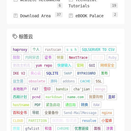
6
Tutorials
19
37
2


Download Area
eBOOK Palace
标签云

haproxy
个人
rustscan
s s h
SQLSERVER TO CSV
酸酸
内网穿透
证书
销量
NextTrace
浏览器
Ruby
更改主机名
yum repo
快捷输入
官网
GUI
网络安全
IKE V2
良心云
SQLITE
SWAP
BYPASSNRO
发布
益生菌
obsolete
源码
addons
CACHE
SSL
本地账户
FAT
雪印
bandix
cha'jian
mongo
西厢计划
pcnd
markdown
name.com
我要购物
直邮
hostname
PDF
紧急启动
通信局
转换
RAW
百科全书
导航
全量备份
Send-MailMessage
nginx
CLOUD
PARTITION
保质期，智灵通
resolve
小蜜蜂
质量
gfwlist
和谐
CHROME
优惠链接
面板
涉黄