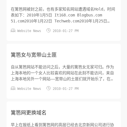
在篱笆网被封之前，也有多家知名网站遭遇域名Hold，时间
表如下：2010年1月5日 It168.com Blogbus.com
51.com2010年1月22日 Techweb.com2010年1月25日
Techweb.cn


Website News
2010-01-27 PM
篱笆女与宽带山土匪
自从篱笆网站不能访问之后，大量的篱笆女无家可归。作为
上海本地的一个女人比较喜欢的网站在此刻不能访问，来自
上海本地另外一个网站——宽带山的土匪们就开始乐了，在宽
带山写贴表示愿意收纳篱笆女来宽带山。这里再来说说宽带


Website News
2010-01-27 PM
山和土匪的起源：宽带山，源起于当初有一宽带上网用户，
ID为“胖土匪”，曾经声称要占山为王，于是“宽带上网版块”
的社区用户也自然被戏称为“土匪”，后来慢慢变成了英文TF
来作为土匪的简称，宽带山也有了相应的简称KDS，而作为
篱笆网更换域名
宽带山的PCHOME也为宽带山开启了二级域名
kds.pchome.net。简单说了一下篱笆女和土匪的故事。
早上在报纸上看到篱笆网的高层已经去北京新网公司进行协