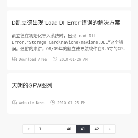
D凯立德出现"Load Dll Error"错误的解决方案
凯立德在初始化导入系统时，出现Load Dll
Error,"Storage Card\navione\navione.DLL“这个错
误。通俗的来讲，08/09年的凯立德导航软件在3.5寸的GPS
导航一体机或者 PPC2003上比较容易出现这个问题。简单分


Download Area
2010-01-26 AM
析原因的话，一方面机器本身固化的WinCE版本较低，通常
是4.2或者5.0的版本。另一方面也是因为新版的凯立德是基
于PocketPC开发的。方案一：修改Navione.dll的PE头 如
果是PPC2003上使用新版凯立德电子地图时出现问题，可能
天朝的GFW图列
是因为PE文件头约束了支持的操作系统，将NaviOne.DLL二
进制文件PE后的 C201C修...


Website News
2010-01-25 PM
«
1
...
40
41
42
»