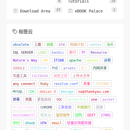
6
Tutorials
19
37
2


Download Area
eBOOK Palace
标签云

obsolete
三鹿
销量
GFW
西厢计划
centos
海关
SQL SERVER
LOGS
bandix
美行
TF
Resource
Nature's Way
SWF
IT168
apache
openai
谷歌
GOOGLE
纽曼斯DHA
PVE
arvato
婴儿
内网共享
写盘工具
FACEBOOK
湖南卫视
上传大文件
any connect
Ruby
resolve.conf
共享
JCPENNY
MYSQL
CDN
debian 9
Design
no@thankyou.com
屏幕
泄露
紧急启动
SOC
dockerhub
one
packet
MYSQLTUNNER
CHROME
三聚氰胺
中国银行
搭建
hostnamectl
鳕鱼油
监控组件
团购
EDIT
27001
孕妇
ohook
UFW
email
轻量应用服务器