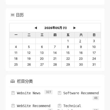
日历

◄
►
一
二
三
四
五
六
日
1
1
2
3
4
5
6
7
8
9
10
11
12
13
14
15
16
17
18
19
20
21
22
23
24
25
26
27
28
29
30
31
栏目分类

327


Website News
Software Recommend
46


WebSite Recommend
Technical