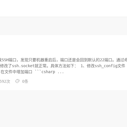
修改SSH端口，发现只要机器重启后，端口还是会回到默认的22端口。通过
ket就正常。具体方法如下： 1、修改ssh_config文件
``` 在文件中增加端口 ```csharp ...

592次
0条