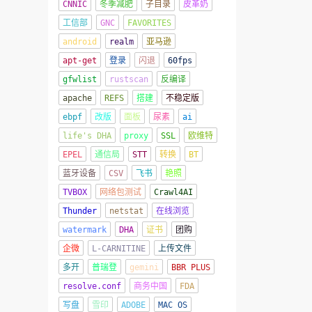
CNNIC
冬季减肥
子目录
皮革奶
工信部
GNC
FAVORITES
android
realm
亚马逊
apt-get
登录
闪退
60fps
gfwlist
rustscan
反编译
apache
REFS
搭建
不稳定版
ebpf
改版
面板
尿素
ai
life's DHA
proxy
SSL
欧维特
EPEL
通信局
STT
转换
BT
蓝牙设备
CSV
飞书
艳照
TVBOX
网络包测试
Crawl4AI
Thunder
netstat
在线浏览
watermark
DHA
证书
团购
企微
L-CARNITINE
上传文件
多开
普瑞登
gemini
BBR PLUS
resolve.conf
商务中国
FDA
写盘
雪印
ADOBE
MAC OS