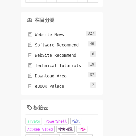
栏目分类

327

Website News
46

Software Recommend
6

WebSite Recommend
19

Technical Tutorials
37

Download Area
2

eBOOK Palace
标签云

arvato
PowerShell
推流
ACDSEE VIDEO
搜索引擎
宝塔